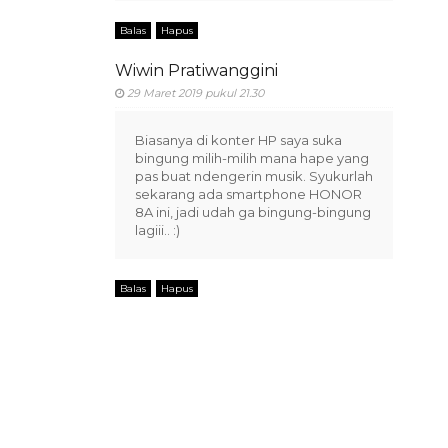
Balas
Hapus
Wiwin Pratiwanggini
29 Maret 2019 pukul 21.30
Biasanya di konter HP saya suka
bingung milih-milih mana hape yang
pas buat ndengerin musik. Syukurlah
sekarang ada smartphone HONOR
8A ini, jadi udah ga bingung-bingung
lagiii.. :)
Balas
Hapus