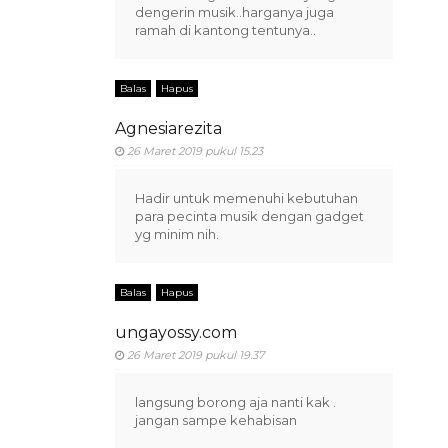
dengerin musik..harganya juga
ramah di kantong tentunya..
Balas
Hapus
Agnesiarezita
26 Maret 2019 pukul 15.23
Hadir untuk memenuhi kebutuhan
para pecinta musik dengan gadget
yg minim nih.
Balas
Hapus
ungayossy.com
26 Maret 2019 pukul 19.37
langsung borong aja nanti kak .
jangan sampe kehabisan