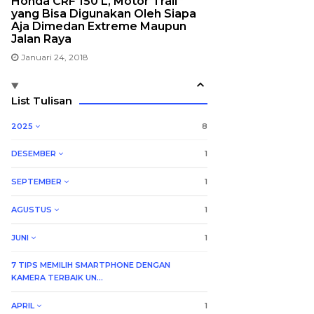
Honda CRF 150 L, Motor Trail
yang Bisa Digunakan Oleh Siapa
Aja Dimedan Extreme Maupun
Jalan Raya
Januari 24, 2018
List Tulisan
2025
8
DESEMBER
1
SEPTEMBER
1
AGUSTUS
1
JUNI
1
7 TIPS MEMILIH SMARTPHONE DENGAN
KAMERA TERBAIK UN...
APRIL
1