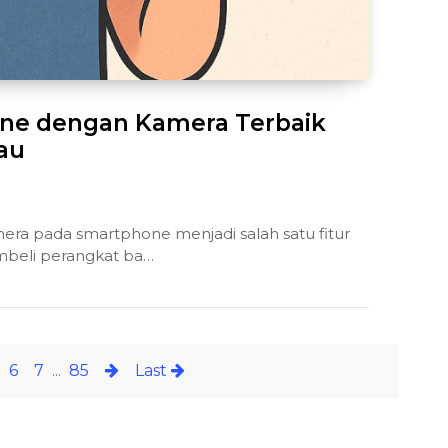
one dengan Kamera Terbaik
au
amera pada smartphone menjadi salah satu fitur
beli perangkat ba…
6
7
...
85
Last