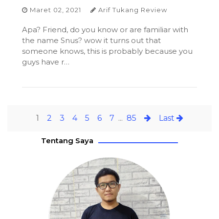
Maret 02, 2021
Arif Tukang Review
Apa? Friend, do you know or are familiar with
the name Snus? wow it turns out that
someone knows, this is probably because you
guys have r…
1
2
3
4
5
6
7
...
85
Last
Tentang Saya