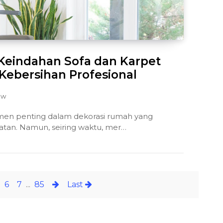
eindahan Sofa dan Karpet
ebersihan Profesional
ew
emen penting dalam dekorasi rumah yang
an. Namun, seiring waktu, mer…
6
7
...
85
Last