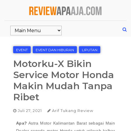
EVENT
EVENT DAN HIBURAN
LIPUTAN
Motorku-X Bikin
Service Motor Honda
Makin Mudah Tanpa
Ribet
Juli 27, 2021
Arif Tukang Review
Apa?
Astra Motor Kalimantan Barat sebagai Main
Dealer sepeda motor Honda untuk wilayah kalbar