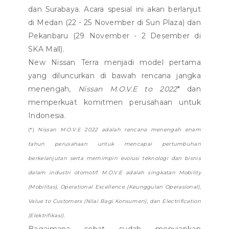
dan Surabaya. Acara spesial ini akan berlanjut
di Medan (22 - 25 November di Sun Plaza) dan
Pekanbaru (29 November - 2 Desember di
SKA Mall).
New Nissan Terra menjadi model pertama
yang diluncurkan di bawah rencana jangka
menengah,
Nissan M.O.V.E to 2022
* dan
memperkuat komitmen perusahaan untuk
Indonesia.
(*)
Nissan M.O.V.E 2022 adalah rencana menengah enam
tahun perusahaan untuk mencapai pertumbuhan
berkelanjutan serta memimpin evolusi teknologi dan bisnis
dalam industri otomotif. M.O.V.E adalah singkatan Mobility
(Mobilitas), Operational Excellence (Keunggulan Operasional),
Value to Customers (Nilai Bagi Konsumen), dan Electrification
(Elektrifikasi)
.