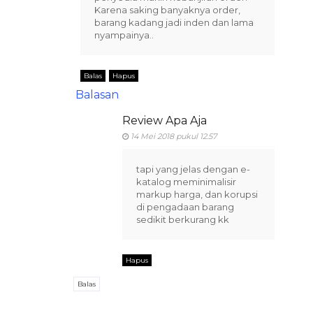
Karena saking banyaknya order,
barang kadang jadi inden dan lama
nyampainya..
Balas
Hapus
Balasan
Review Apa Aja
14 Mei 2018 pukul 12.57
tapi yang jelas dengan e-
katalog meminimalisir
markup harga, dan korupsi
di pengadaan barang
sedikit berkurang kk
Hapus
Balas