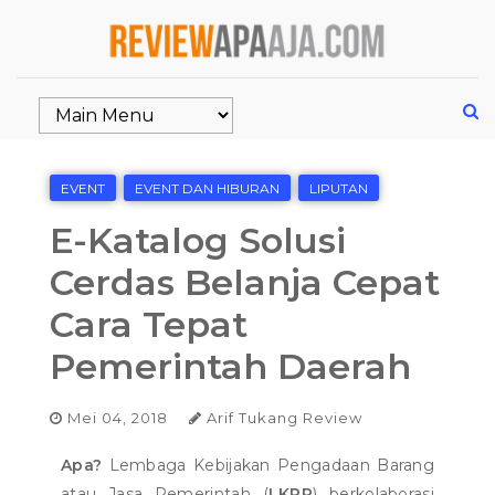
EVENT
EVENT DAN HIBURAN
LIPUTAN
E-Katalog Solusi
Cerdas Belanja Cepat
Cara Tepat
Pemerintah Daerah
Mei 04, 2018
Arif Tukang Review
Apa?
Lembaga Kebijakan Pengadaan Barang
atau Jasa Pemerintah (
LKPP
) berkolaborasi